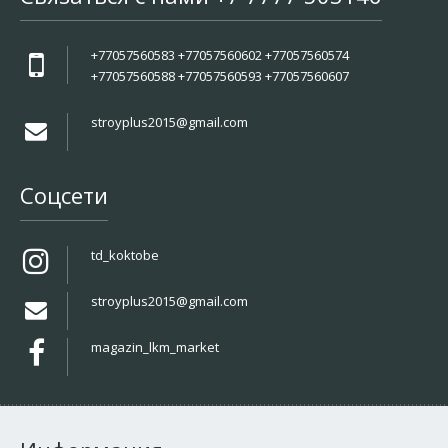
+77057560583 +77057560602 +77057560574
+77057560588 +77057560593 +77057560607
stroyplus2015@gmail.com
Соцсети
td_koktobe
stroyplus2015@gmail.com
magazin_lkm_market