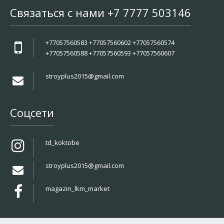
Связаться с нами +7 7777 503146
+77057560583 +77057560602 +77057560574
+77057560588 +77057560593 +77057560607
stroyplus2015@gmail.com
Соцсети
td_koktobe
stroyplus2015@gmail.com
magazin_lkm_market