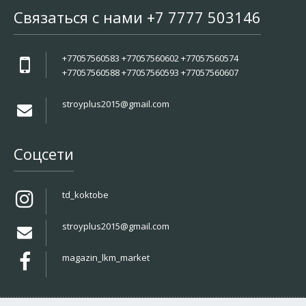
Связаться с нами +7 7777 503146
+77057560583 +77057560602 +77057560574
+77057560588 +77057560593 +77057560607
stroyplus2015@gmail.com
Соцсети
td_koktobe
stroyplus2015@gmail.com
magazin_lkm_market