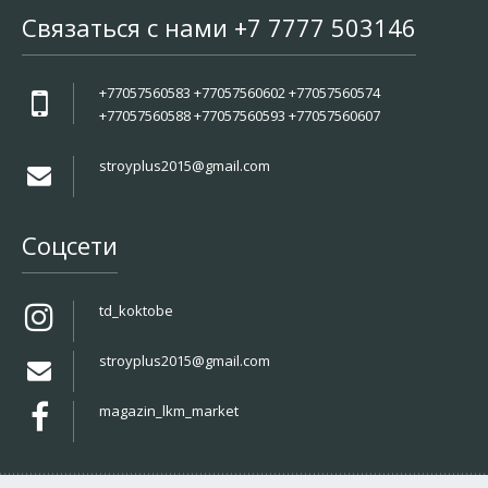
Связаться с нами +7 7777 503146
+77057560583 +77057560602 +77057560574
+77057560588 +77057560593 +77057560607
stroyplus2015@gmail.com
Соцсети
td_koktobe
stroyplus2015@gmail.com
magazin_lkm_market