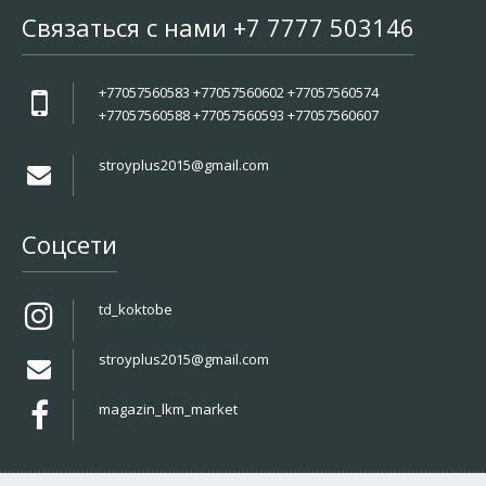
Связаться с нами +7 7777 503146
+77057560583 +77057560602 +77057560574
+77057560588 +77057560593 +77057560607
stroyplus2015@gmail.com
Соцсети
td_koktobe
stroyplus2015@gmail.com
magazin_lkm_market