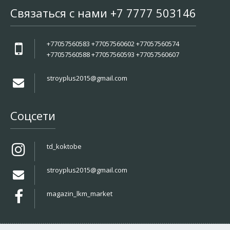
Связаться с нами +7 7777 503146
+77057560583 +77057560602 +77057560574
+77057560588 +77057560593 +77057560607
stroyplus2015@gmail.com
Соцсети
td_koktobe
stroyplus2015@gmail.com
magazin_lkm_market