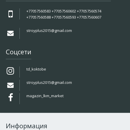
+77057560583 +77057560602 +77057560574
+77057560588 +77057560593 +77057560607
stroyplus2015@gmail.com
Соцсети
td_koktobe
stroyplus2015@gmail.com
magazin_lkm_market
Информация