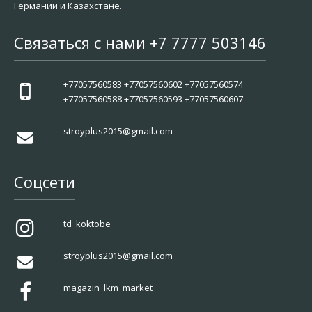
Германии и Казахстане.
Связаться с нами +7 7777 503146
+77057560583 +77057560602 +77057560574
+77057560588 +77057560593 +77057560607
stroyplus2015@gmail.com
Соцсети
td_koktobe
stroyplus2015@gmail.com
magazin_lkm_market