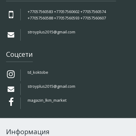
+77057560583 +77057560602 +77057560574
+77057560588 +77057560593 +77057560607
stroyplus2015@gmail.com
Соцсети
td_koktobe
stroyplus2015@gmail.com
magazin_lkm_market
Информация