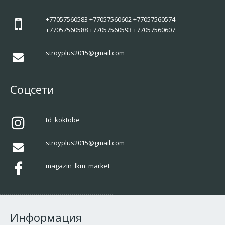
+77057560583 +77057560602 +77057560574
+77057560588 +77057560593 +77057560607
stroyplus2015@gmail.com
Соцсети
td_koktobe
stroyplus2015@gmail.com
magazin_lkm_market
Информация