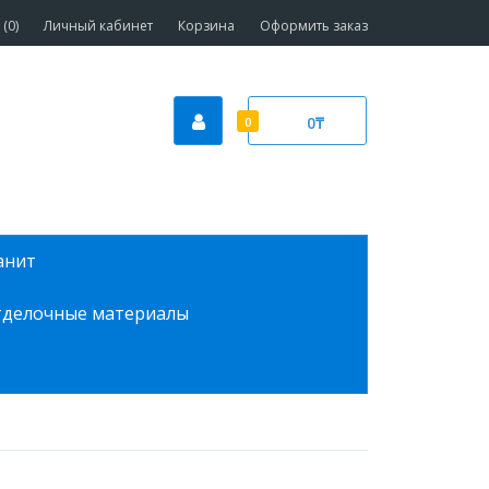
(0)
Личный кабинет
Корзина
Оформить заказ
0₸
0
анит
делочные материалы