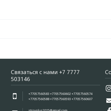
Связаться с нами +7 7777
С
503146
+77057560583 +77057560602 +77057560574
+77057560588 +77057560593 +77057560607
stroyplus2015@gmail.com