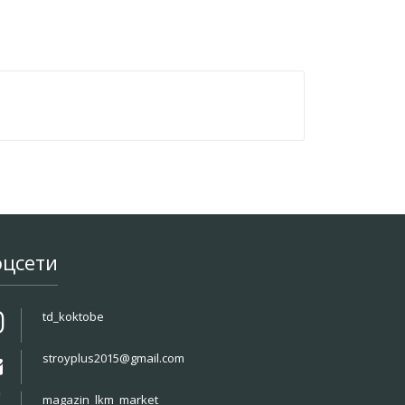
оцсети
td_koktobe
stroyplus2015@gmail.com
magazin_lkm_market