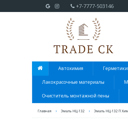
+7-7777-503146
Автохимия
Герметики
Лакокрасочные материалы
М
Очиститель монтажной пены
Главная
Эмаль НЦ-132
Эмаль НЦ-132 П Хим