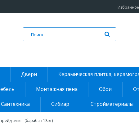
Избранное 
Двери
Керамическая плитка, керамогр
ебель
Монтажная пена
Обои
От
Сантехника
Сибиар
Стройматериалы
трейд синяя (барабан 18 кг)