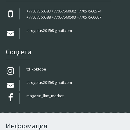
+77057560583 +77057560602 +77057560574
+77057560588 +77057560593 +77057560607
stroyplus2015@gmail.com
Соцсети
td_koktobe
stroyplus2015@gmail.com
magazin_lkm_market
Информация