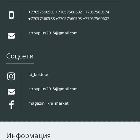
+77057560583 +77057560602 +77057560574
+77057560588 +77057560593 +77057560607
stroyplus2015@gmail.com
Соцсети
td_koktobe
stroyplus2015@gmail.com
magazin_lkm_market
Информация