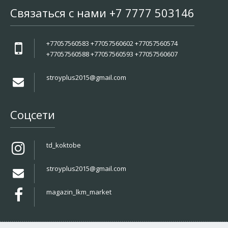
Связаться с нами +7 7777 503146
+77057560583 +77057560602 +77057560574
+77057560588 +77057560593 +77057560607
stroyplus2015@gmail.com
Соцсети
td_koktobe
stroyplus2015@gmail.com
magazin_lkm_market