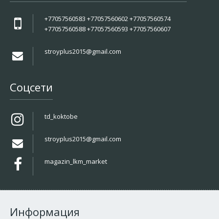
+77057560583 +77057560602 +77057560574
+77057560588 +77057560593 +77057560607
stroyplus2015@gmail.com
Соцсети
td_koktobe
stroyplus2015@gmail.com
magazin_lkm_market
Информация