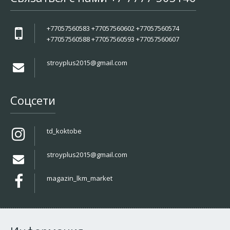
+77057560583 +77057560602 +77057560574
+77057560588 +77057560593 +77057560607
stroyplus2015@gmail.com
Соцсети
td_koktobe
stroyplus2015@gmail.com
magazin_lkm_market