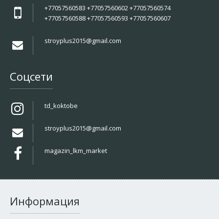
+77057560583 +77057560602 +77057560574
+77057560588 +77057560593 +77057560607
stroyplus2015@gmail.com
Соцсети
td_koktobe
stroyplus2015@gmail.com
magazin_lkm_market
Информация