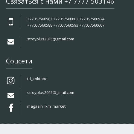
Связаться с нами +7 7777 503146
+77057560583 +77057560602 +77057560574
+77057560588 +77057560593 +77057560607
stroyplus2015@gmail.com
Соцсети
td_koktobe
stroyplus2015@gmail.com
magazin_lkm_market