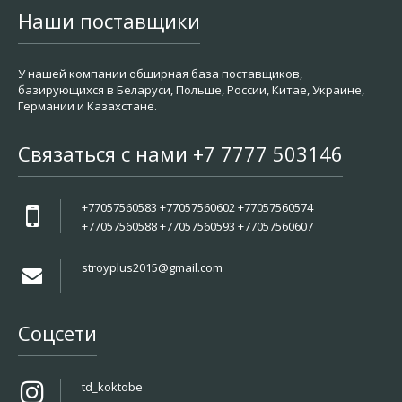
Наши поставщики
У нашей компании обширная база поставщиков,
базирующихся в Беларуси, Польше, России, Китае, Украине,
Германии и Казахстане.
Связаться с нами +7 7777 503146
+77057560583 +77057560602 +77057560574
+77057560588 +77057560593 +77057560607
stroyplus2015@gmail.com
Соцсети
td_koktobe