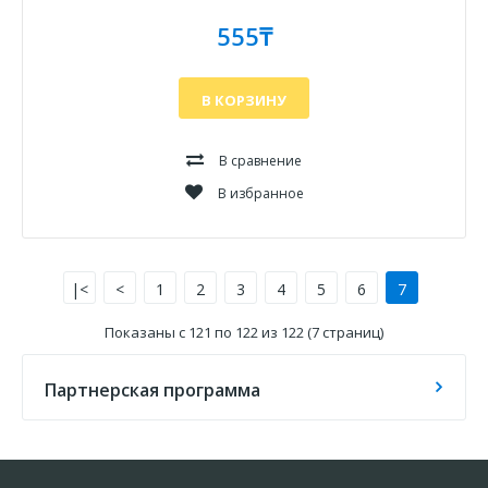
555₸
В КОРЗИНУ
В сравнение
В избранное
|<
<
1
2
3
4
5
6
7
Показаны с 121 по 122 из 122 (7 страниц)
Партнерская программа