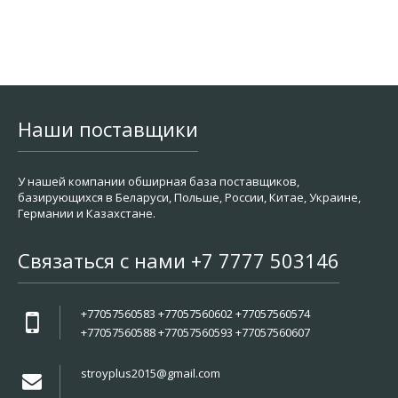
Наши поставщики
У нашей компании обширная база поставщиков,
базирующихся в Беларуси, Польше, России, Китае, Украине,
Германии и Казахстане.
Связаться с нами +7 7777 503146
+77057560583 +77057560602 +77057560574
+77057560588 +77057560593 +77057560607
stroyplus2015@gmail.com