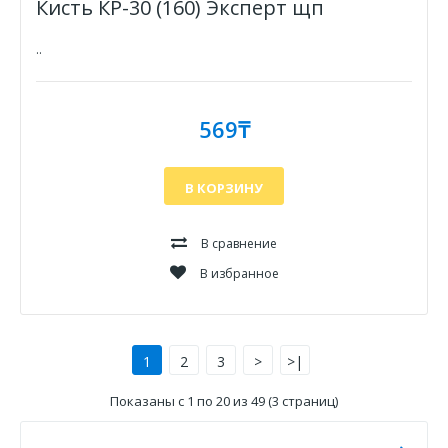
Кисть КР-30 (160) Эксперт щп
..
569₸
В КОРЗИНУ
В сравнение
В избранное
1
2
3
>
>|
Показаны с 1 по 20 из 49 (3 страниц)