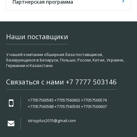
Партнерская программа
Наши поставщики
У нашей компании обширная база поставщиков,
базирующихся в Беларуси, Польше, России, Китае, Украине,
Германии и Казахстане.
Связаться с нами +7 7777 503146
+77057560583 +77057560602 +77057560574
+77057560588 +77057560593 +77057560607
stroyplus2015@gmail.com