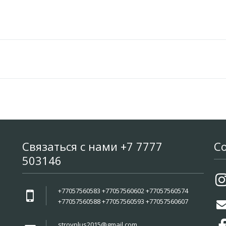
Связаться с нами +7 7777
С
503146
+77057560583 +77057560602 +77057560574
+77057560588 +77057560593 +77057560607
stroyplus2015@gmail.com