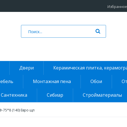
Избранное 
Двери
Керамическая плитка, керамогр
ебель
Монтажная пена
Обои
От
Сантехника
Сибиар
Стройматериалы
Ф-75*8 (140) Евро щп