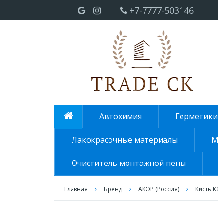
+7-7777-503146
Автохимия
Герметики
Лакокрасочные материалы
М
Очиститель монтажной пены
Главная
Бренд
АКОР (Россия)
Кисть К