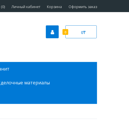
(0)
Личный кабинет
Корзина
Оформить заказ
0₸
0
анит
делочные материалы