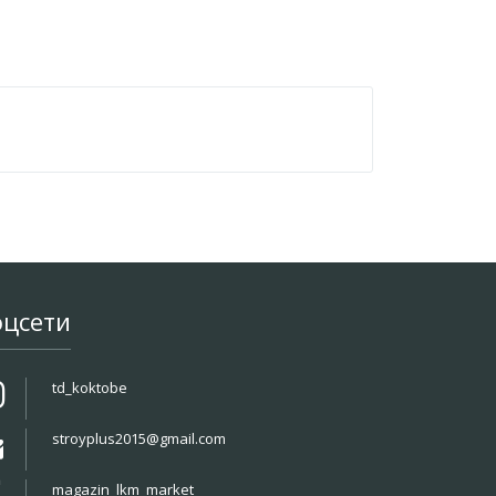
оцсети
td_koktobe
stroyplus2015@gmail.com
magazin_lkm_market