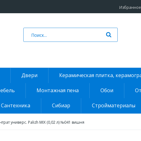
Избранное 
Двери
Керамическая плитка, керамогр
ебель
Монтажная пена
Обои
От
Сантехника
Сибиар
Стройматериалы
трат универс. Palizh MIX (0,02 л) №041 вишня