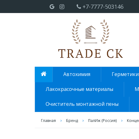
+7-7777-503146
Автохимия
Герметики
Лакокрасочные материалы
М
Очиститель монтажной пены
Главная
Бренд
ПалИж (Россия)
Концен