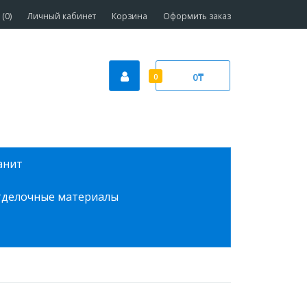
(0)
Личный кабинет
Корзина
Оформить заказ
0₸
0
анит
делочные материалы