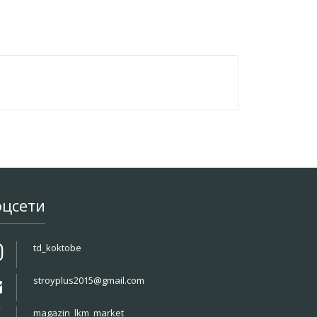
оцсети
td_koktobe
stroyplus2015@gmail.com
magazin_lkm_market