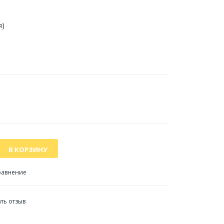
я)
равнение
ть отзыв