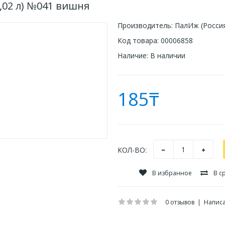
0,02 л) №041 вишня
Производитель:
ПалИж (Росси
Код товара:
00006858
Наличие:
В наличии
185₸
КОЛ-ВО:
В избранное
В с
0 отзывов
|
Написа