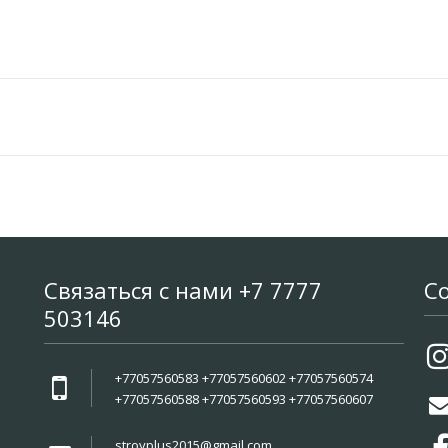
Связаться с нами +7 7777
С
503146
+77057560583 +77057560602 +77057560574
+77057560588 +77057560593 +77057560607
stroyplus2015@gmail.com