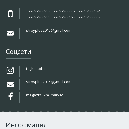
+77057560583 +77057560602 +77057560574
+77057560588 +77057560593 +77057560607
stroyplus2015@gmail.com
Соцсети
td_koktobe
stroyplus2015@gmail.com
magazin_lkm_market
Информация