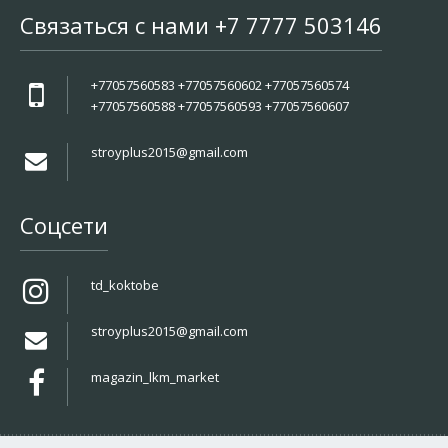
Связаться с нами +7 7777 503146
+77057560583 +77057560602 +77057560574
+77057560588 +77057560593 +77057560607
stroyplus2015@gmail.com
Соцсети
td_koktobe
stroyplus2015@gmail.com
magazin_lkm_market