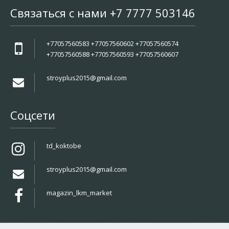
Связаться с нами +7 7777 503146
+77057560583 +77057560602 +77057560574
+77057560588 +77057560593 +77057560607
stroyplus2015@gmail.com
Соцсети
td_koktobe
stroyplus2015@gmail.com
magazin_lkm_market