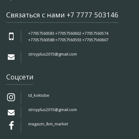
Связаться с нами +7 7777 503146
+77057560583 +77057560602 +77057560574
+77057560588 +77057560593 +77057560607
stroyplus2015@gmail.com
Соцсети
td_koktobe
stroyplus2015@gmail.com
magazin_lkm_market