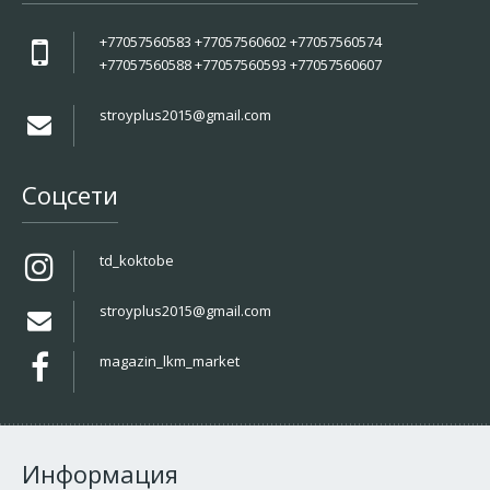
+77057560583 +77057560602 +77057560574
+77057560588 +77057560593 +77057560607
stroyplus2015@gmail.com
Соцсети
td_koktobe
stroyplus2015@gmail.com
magazin_lkm_market
Информация