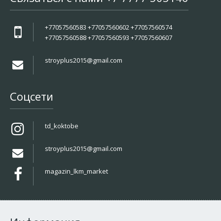
+77057560583 +77057560602 +77057560574
+77057560588 +77057560593 +77057560607
stroyplus2015@gmail.com
Соцсети
td_koktobe
stroyplus2015@gmail.com
magazin_lkm_market