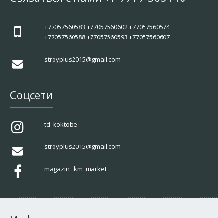
+77057560583 +77057560602 +77057560574
+77057560588 +77057560593 +77057560607
stroyplus2015@gmail.com
Соцсети
td_koktobe
stroyplus2015@gmail.com
magazin_lkm_market