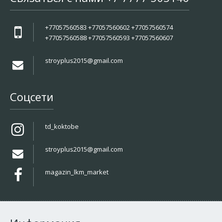
+77057560583 +77057560602 +77057560574
+77057560588 +77057560593 +77057560607
stroyplus2015@gmail.com
Соцсети
td_koktobe
stroyplus2015@gmail.com
magazin_lkm_market