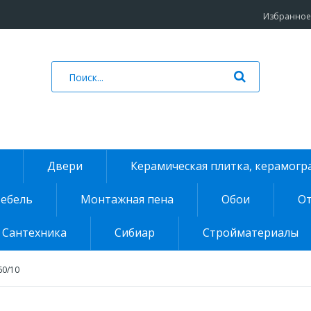
Избранное 
Двери
Керамическая плитка, керамогр
ебель
Монтажная пена
Обои
От
Сантехника
Сибиар
Стройматериалы
60/10