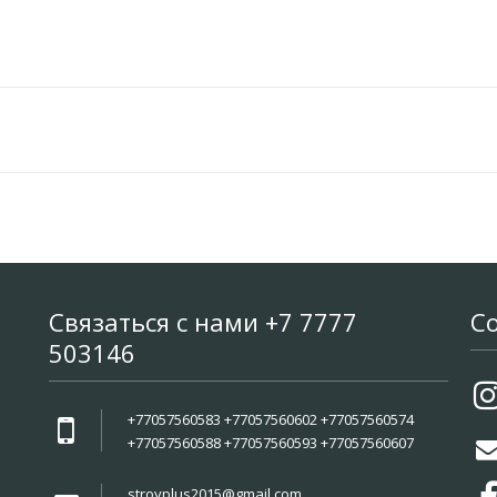
Связаться с нами +7 7777
С
503146
+77057560583 +77057560602 +77057560574
+77057560588 +77057560593 +77057560607
stroyplus2015@gmail.com