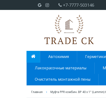
+7-7777-503146
Автохимия
Герметики
Лакокрасочные материалы
М
Очиститель монтажной пены
Главная
Муфта PPR комбин. ВР 40 х 1" (Lammin) 