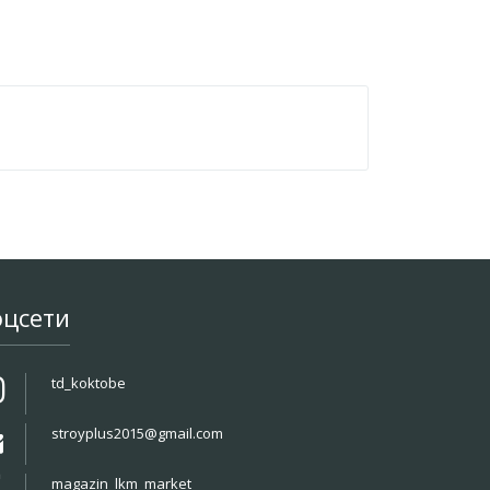
оцсети
td_koktobe
stroyplus2015@gmail.com
magazin_lkm_market