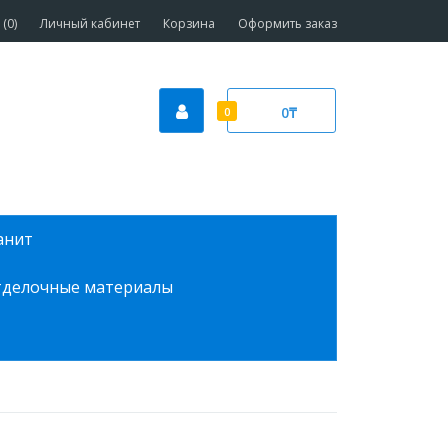
(0)
Личный кабинет
Корзина
Оформить заказ
0₸
0
анит
делочные материалы