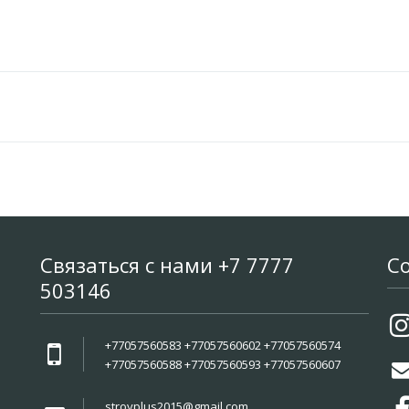
Связаться с нами +7 7777
С
503146
+77057560583 +77057560602 +77057560574
+77057560588 +77057560593 +77057560607
stroyplus2015@gmail.com