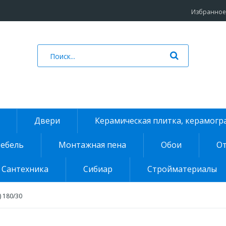
Избранное 
Двери
Керамическая плитка, керамогр
ебель
Монтажная пена
Обои
От
Сантехника
Сибиар
Стройматериалы
) 180/30