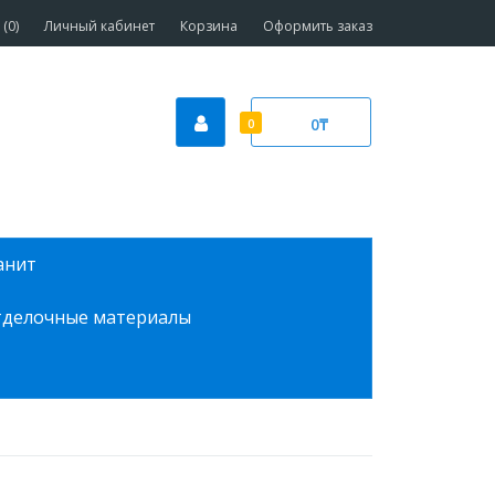
(0)
Личный кабинет
Корзина
Оформить заказ
0₸
0
анит
делочные материалы