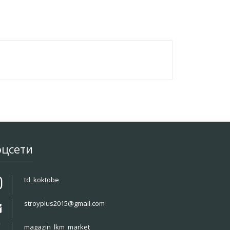
оцсети
td_koktobe
stroyplus2015@gmail.com
magazin_lkm_market