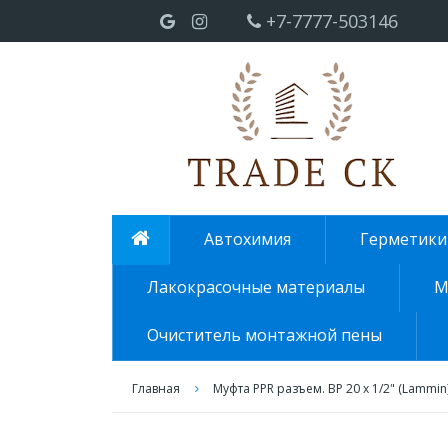
+7-7777-503146
Автохимия
Герметики
Лакокрасочные материалы
М
Очиститель монтажной пены
Главная
Муфта PPR разъем. ВР 20 х 1/2" (Lammin