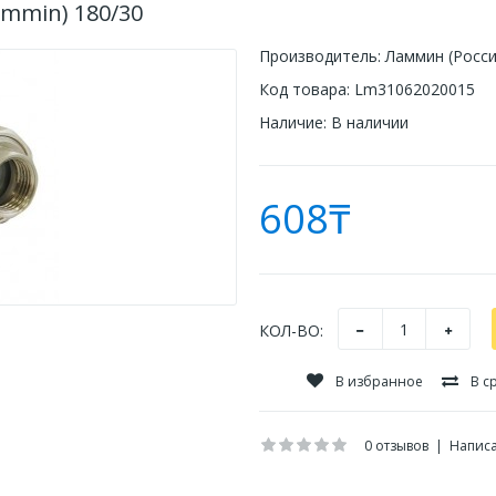
ammin) 180/30
Производитель:
Ламмин (Росси
Код товара:
Lm31062020015
Наличие:
В наличии
608₸
КОЛ-ВО:
В избранное
В с
0 отзывов
|
Написа