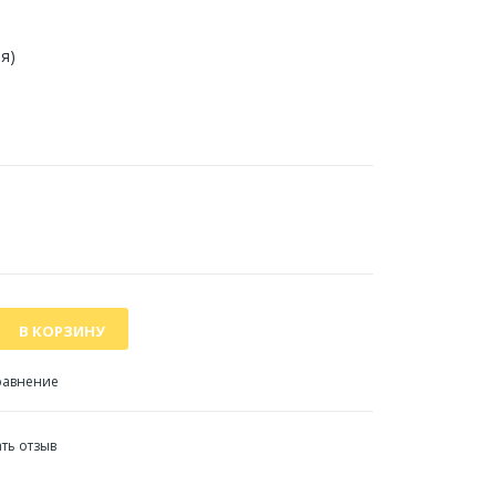
я)
равнение
ть отзыв