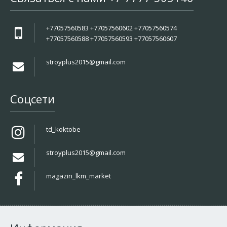
+77057560583 +77057560602 +77057560574
+77057560588 +77057560593 +77057560607
stroyplus2015@gmail.com
Соцсети
td_koktobe
stroyplus2015@gmail.com
magazin_lkm_market