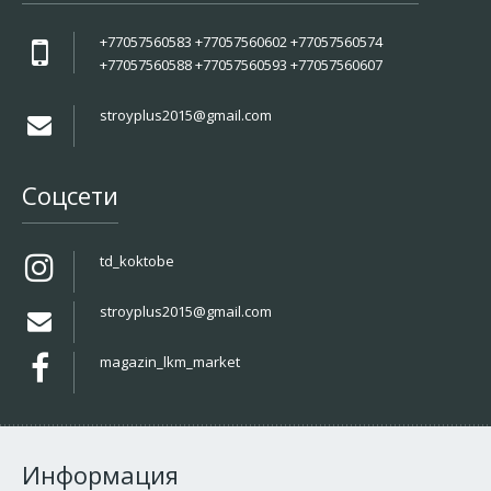
+77057560583 +77057560602 +77057560574
+77057560588 +77057560593 +77057560607
stroyplus2015@gmail.com
Соцсети
td_koktobe
stroyplus2015@gmail.com
magazin_lkm_market
Информация