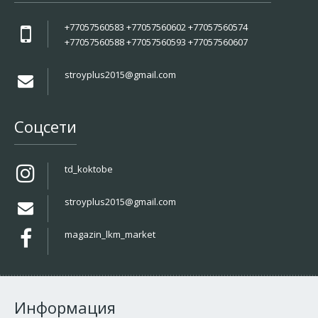
+77057560583 +77057560602 +77057560574
+77057560588 +77057560593 +77057560607
stroyplus2015@gmail.com
Соцсети
td_koktobe
stroyplus2015@gmail.com
magazin_lkm_market
Информация