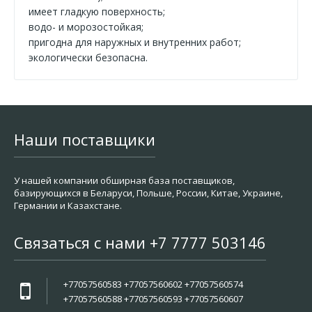
имеет гладкую поверхность;
водо- и морозостойкая;
пригодна для наружных и внутренних работ;
экологически безопасна.
Наши поставщики
У нашей компании обширная база поставщиков,
базирующихся в Беларуси, Польше, России, Китае, Украине,
Германии и Казахстане.
Связаться с нами +7 7777 503146
+77057560583 +77057560602 +77057560574
+77057560588 +77057560593 +77057560607