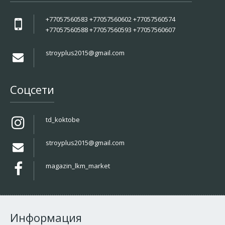
+77057560583 +77057560602 +77057560574
+77057560588 +77057560593 +77057560607
stroyplus2015@gmail.com
Соцсети
td_koktobe
stroyplus2015@gmail.com
magazin_lkm_market
Информация