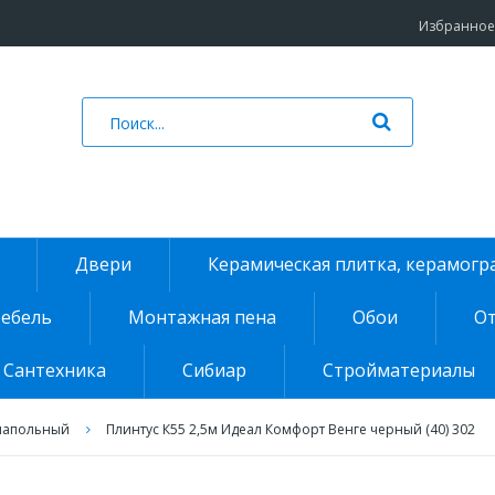
Избранное 
Двери
Керамическая плитка, керамогр
ебель
Монтажная пена
Обои
От
Сантехника
Сибиар
Стройматериалы
напольный
Плинтус К55 2,5м Идеал Комфорт Венге черный (40) 302