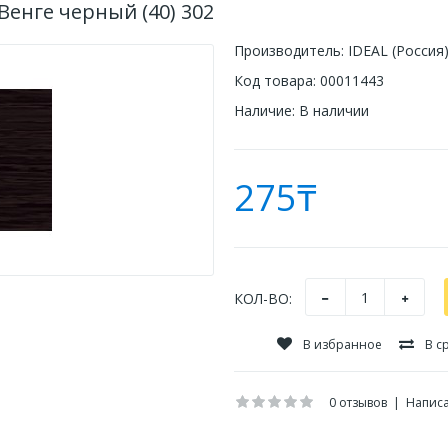
Венге черный (40) 302
Производитель:
IDEAL (Россия
Код товара:
00011443
Наличие:
В наличии
275₸
КОЛ-ВО:
В избранное
В с
0 отзывов
|
Написа