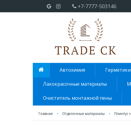
+7-7777-503146
Автохимия
Герметики
Лакокрасочные материалы
М
Очиститель монтажной пены
Главная
Отделочные материалы
Плинтус 