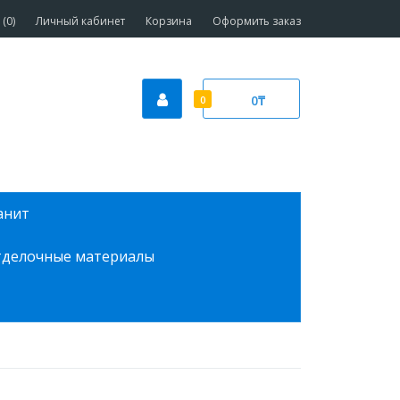
(0)
Личный кабинет
Корзина
Оформить заказ
0₸
0
анит
делочные материалы