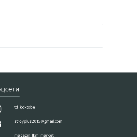
оцсети
td_koktobe
stroyplus2015@gmail.com
magazin_lkm_market