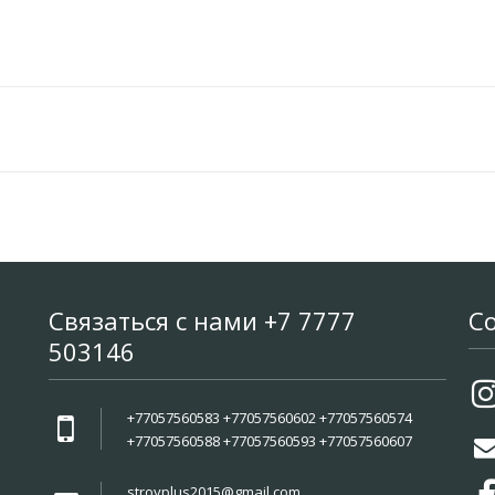
Связаться с нами +7 7777
С
503146
+77057560583 +77057560602 +77057560574
+77057560588 +77057560593 +77057560607
stroyplus2015@gmail.com