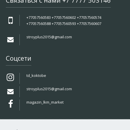
Связаться с нами +7 7777 503146
+77057560583 +77057560602 +77057560574
+77057560588 +77057560593 +77057560607
stroyplus2015@gmail.com
Соцсети
td_koktobe
stroyplus2015@gmail.com
magazin_lkm_market