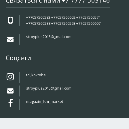
Связаться с нами +7 7777 503146
+77057560583 +77057560602 +77057560574
+77057560588 +77057560593 +77057560607
stroyplus2015@gmail.com
Соцсети
td_koktobe
stroyplus2015@gmail.com
magazin_lkm_market