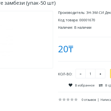
е замбези (упак-50 шт)
Производитель:
ЭН-ЭМ-СИ Дек
Код товара:
00001670
Наличие:
В наличии
20₸
КОЛ-ВО:
В избранное
В с
0 отзывов
|
Написа