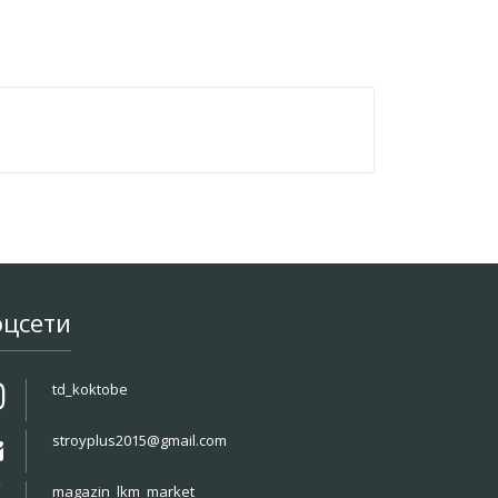
оцсети
td_koktobe
stroyplus2015@gmail.com
magazin_lkm_market