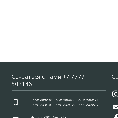
Связаться с нами +7 7777
С
503146
+77057560583 +77057560602 +77057560574
+77057560588 +77057560593 +77057560607
stroyplus2015@gmail.com