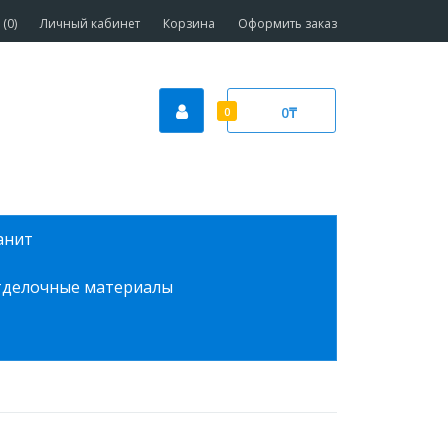
(0)
Личный кабинет
Корзина
Оформить заказ
0₸
0
анит
делочные материалы