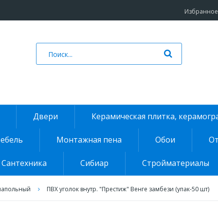
Избранное 
Двери
Керамическая плитка, керамогр
ебель
Монтажная пена
Обои
От
Сантехника
Сибиар
Стройматериалы
напольный
ПВХ уголок внутр. "Престиж" Венге замбези (упак-50 шт)