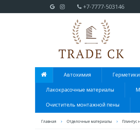
+7-7777-503146
Автохимия
Герметики
Лакокрасочные материалы
М
Очиститель монтажной пены
Главная
Отделочные материалы
Плинтус 