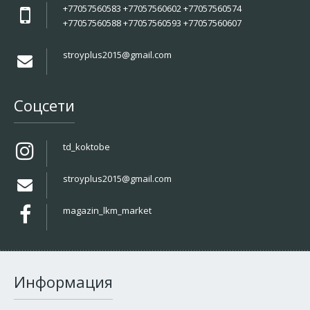
+77057560583 +77057560602 +77057560574
+77057560588 +77057560593 +77057560607
stroyplus2015@gmail.com
Соцсети
td_koktobe
stroyplus2015@gmail.com
magazin_lkm_market
Информация