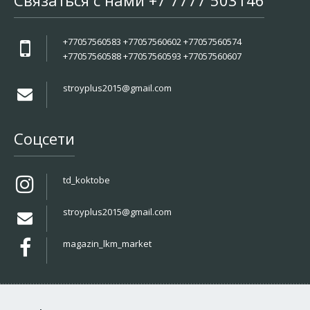
Связаться с нами +7 7777 503146
+77057560583 +77057560602 +77057560574
+77057560588 +77057560593 +77057560607
stroyplus2015@gmail.com
Соцсети
td_koktobe
stroyplus2015@gmail.com
magazin_lkm_market