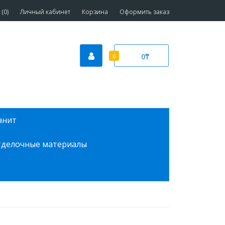
(0)
Личный кабинет
Корзина
Оформить заказ
0₸
0
анит
делочные материалы