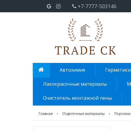
+7-7777-503146
Автохимия
Герметики
Лакокрасочные материалы
М
Очиститель монтажной пены
Главная
Отделочные материалы
Порожки 