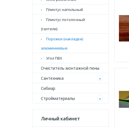
Плинтус напольный
Плинтус потолочный
(галтели)
Порожки (накладки)
алюминиевые
Угол ПВХ
Очиститель монтажной пены
Сантехника
+
Сибиар
Стройматериалы
+
Личный кабинет