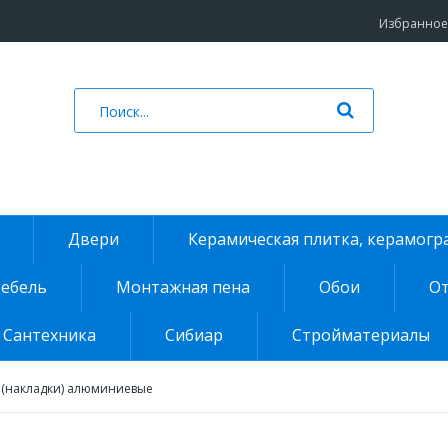
Избранное 
Двери
Керамическая плитка, керамогр
ебель
Монтажная пена
Обои
От
Сантехника
Сибиар
Стройматериалы
(накладки) алюминиевые