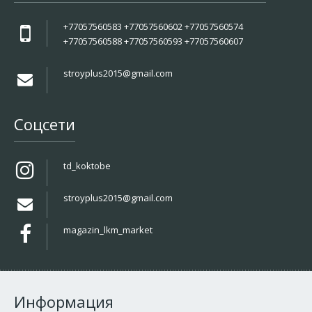
+77057560583 +77057560602 +77057560574
+77057560588 +77057560593 +77057560607
stroyplus2015@gmail.com
Соцсети
td_koktobe
stroyplus2015@gmail.com
magazin_lkm_market
Информация