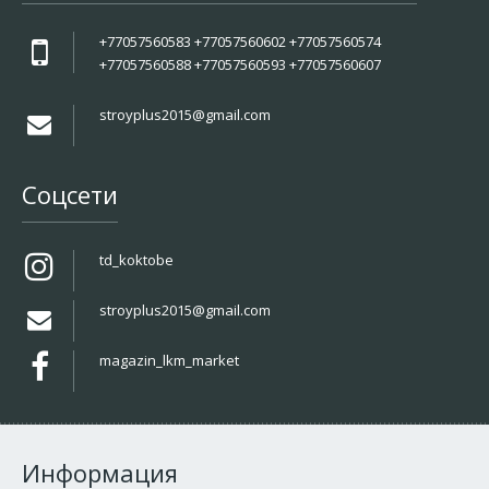
+77057560583 +77057560602 +77057560574
+77057560588 +77057560593 +77057560607
stroyplus2015@gmail.com
Соцсети
td_koktobe
stroyplus2015@gmail.com
magazin_lkm_market
Информация