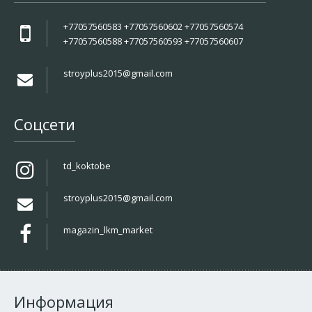
+77057560583 +77057560602 +77057560574
+77057560588 +77057560593 +77057560607
stroyplus2015@gmail.com
Соцсети
td_koktobe
stroyplus2015@gmail.com
magazin_lkm_market
Информация