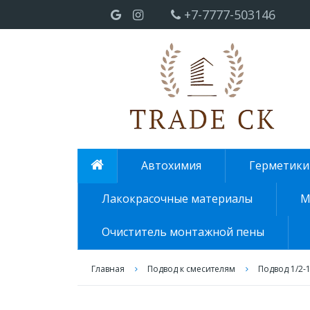
+7-7777-503146
Автохимия
Герметики
Лакокрасочные материалы
М
Очиститель монтажной пены
Главная
Подвод к смесителям
Подвод 1/2-1