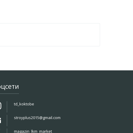
оцсети
td_koktobe
stroyplus2015@gmail.com
magazin_lkm_market