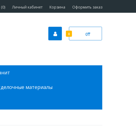
(0)
Личный кабинет
Корзина
Оформить заказ
0₸
0
анит
делочные материалы