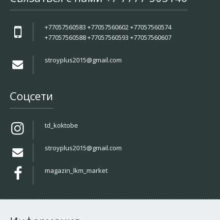
+77057560583 +77057560602 +77057560574
+77057560588 +77057560593 +77057560607
stroyplus2015@gmail.com
Соцсети
td_koktobe
stroyplus2015@gmail.com
magazin_lkm_market